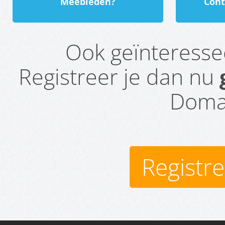
Meebieden?
Cont
Ook geïnteress
Registreer je dan nu
Domai
Registr